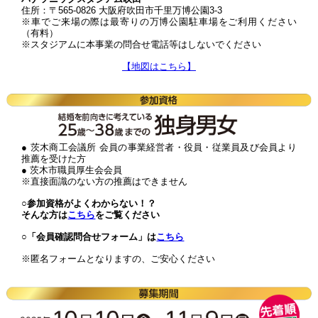
住所：〒565-0826 大阪府吹田市千里万博公園3-3
※車でご来場の際は最寄りの万博公園駐車場をご利用ください
（有料）
※スタジアムに本事業の問合せ電話等はしないでください
【地図はこちら】
● 茨木商工会議所 会員の事業経営者・役員・従業員及び会員より
推薦を受けた方
● 茨木市職員厚生会会員
※直接面識のない方の推薦はできません
○参加資格がよくわからない！？
そんな方は
こちら
をご覧ください
○「会員確認問合せフォーム」は
こちら
※匿名フォームとなりますの、ご安心ください