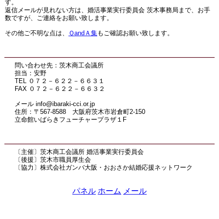
す。
返信メールが見れない方は、婚活事業実行委員会 茨木事務局まで、お手
数ですが、ご連絡をお願い致します。
その他ご不明な点は、
ＱandＡ集
もご確認お願い致します。
問い合わせ先：茨木商工会議所
担当：安野
TEL ０７２－６２２－６６３１
FAX ０７２－６２２－６６３２
メール info@ibaraki-cci.or.jp
住所：〒567-8588 大阪府茨木市岩倉町2-150
立命館いばらきフューチャープラザ１F
〔主催〕茨木商工会議所 婚活事業実行委員会
〔後援〕茨木市職員厚生会
〔協力〕株式会社ガンバ大阪・おおさか結婚応援ネットワーク
パネル
ホーム
メール